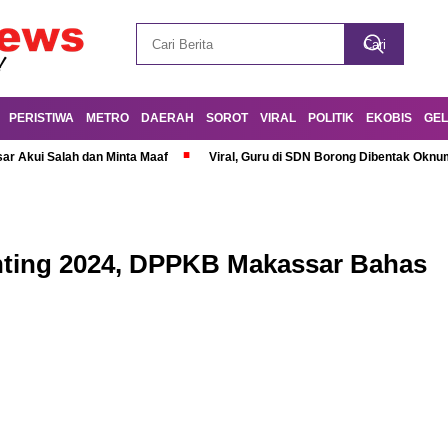
PERISTIWA
METRO
DAERAH
SOROT
VIRAL
POLITIK
EKOBIS
GEL
r Akui Salah dan Minta Maaf
Viral, Guru di SDN Borong Dibentak Oknum
nting 2024, DPPKB Makassar Bahas