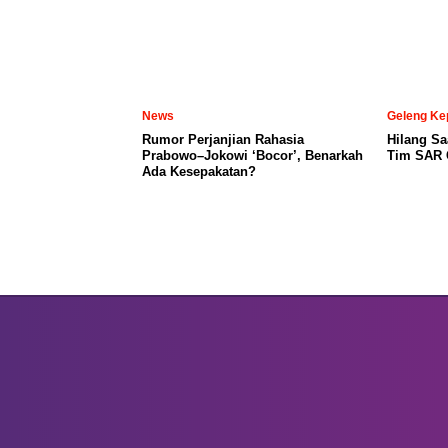
News
Geleng Ke
Rumor Perjanjian Rahasia
Hilang Sa
Prabowo–Jokowi ‘Bocor’, Benarkah
Tim SAR C
Ada Kesepakatan?