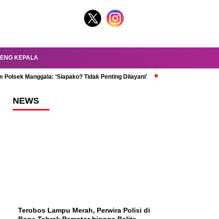
ENG KEPALA
 Polsek Manggala: ‘Siapako? Tidak Penting Dilayani’
dr. Oky Review Z
NEWS
Terobos Lampu Merah, Perwira Polisi di
Bone Tabrak Pemotor hingga Balita