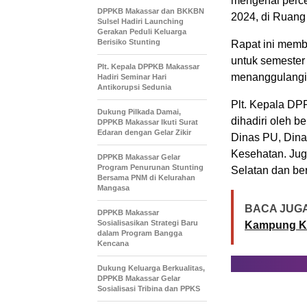
mengenai perce
DPPKB Makassar dan BKKBN
2024, di Ruang
Sulsel Hadiri Launching
Gerakan Peduli Keluarga
Berisiko Stunting
Rapat ini memb
untuk semester 
Plt. Kepala DPPKB Makassar
menanggulangi 
Hadiri Seminar Hari
Antikorupsi Sedunia
Plt. Kepala DP
Dukung Pilkada Damai,
dihadiri oleh b
DPPKB Makassar Ikuti Surat
Edaran dengan Gelar Zikir
Dinas PU, Dina
Kesehatan. Jug
DPPKB Makassar Gelar
Program Penurunan Stunting
Selatan dan ber
Bersama PNM di Kelurahan
Mangasa
BACA JUGA
DPPKB Makassar
Sosialisasikan Strategi Baru
Kampung K
dalam Program Bangga
Kencana
Dukung Keluarga Berkualitas,
DPPKB Makassar Gelar
Sosialisasi Tribina dan PPKS