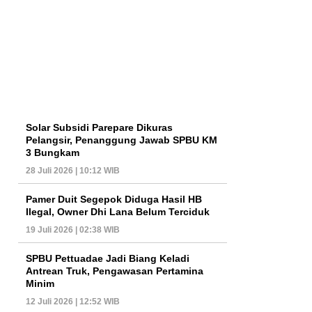
Solar Subsidi Parepare Dikuras
Pelangsir, Penanggung Jawab SPBU KM
3 Bungkam
28 Juli 2026 | 10:12 WIB
Pamer Duit Segepok Diduga Hasil HB
Ilegal, Owner Dhi Lana Belum Terciduk
19 Juli 2026 | 02:38 WIB
SPBU Pettuadae Jadi Biang Keladi
Antrean Truk, Pengawasan Pertamina
Minim
12 Juli 2026 | 12:52 WIB