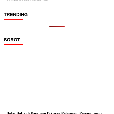
TRENDING
SOROT
Solar Subsidi Parepare Dikuras Pelangsir, Penanggung