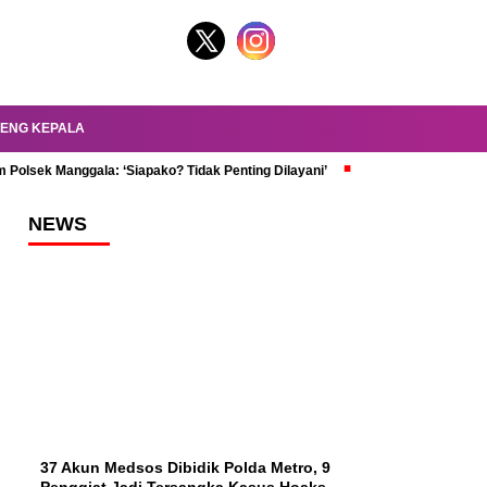
ENG KEPALA
 Polsek Manggala: ‘Siapako? Tidak Penting Dilayani’
dr. Oky Review Z
NEWS
37 Akun Medsos Dibidik Polda Metro, 9
Penggiat Jadi Tersangka Kasus Hoaks