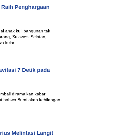
g Raih Penghargaan
ai anak kuli bangunan tak
rang, Sulawesi Selatan,
swa kelas…
itasi 7 Detik pada
embali diramaikan kabar
t bahwa Bumi akan kehilangan
…
ius Melintasi Langit