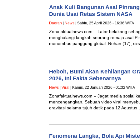
Anak Kuli Bangunan Asal Pinran
Dunia Usai Retas Sistem NASA
Daerah
|
News
| Sabtu, 25 April 2026 - 16:36 WITA
Zonafaktualnews.com – Latar belakang sebag
menghalangi langkah seorang remaja asal Pin
menembus panggung global. Rehan (17), si
Heboh, Bumi Akan Kehilangan Grav
2026, Ini Fakta Sebenarnya
News
|
Viral
| Kamis, 22 Januari 2026 - 01:32 WITA
Zonafaktualnews.com – Jagat media sosial k
mencengangkan. Sebuah video viral menyebu
gravitasi selama tujuh detik pada 12 Agustus
Fenomena Langka, Bola Api Mister