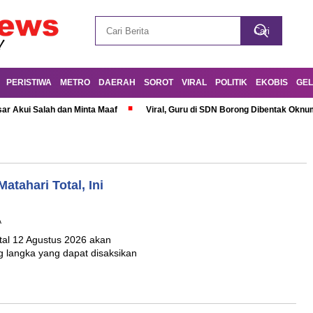
PERISTIWA
METRO
DAERAH
SOROT
VIRAL
POLITIK
EKOBIS
GEL
r Akui Salah dan Minta Maaf
Viral, Guru di SDN Borong Dibentak Oknum
atahari Total, Ini
A
al 12 Agustus 2026 akan
g langka yang dapat disaksikan