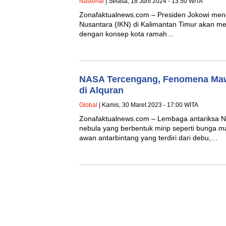
Nasional
| Selasa, 18 Juni 2024 - 13:50 WITA
Zonafaktualnews.com – Presiden Jokowi me
Nusantara (IKN) di Kalimantan Timur akan menj
dengan konsep kota ramah…
NASA Tercengang, Fenomena Maw
di Alquran
Global
| Kamis, 30 Maret 2023 - 17:00 WITA
Zonafaktualnews.com – Lembaga antariksa 
nebula yang berbentuk mirip seperti bunga
awan antarbintang yang terdiri dari debu,…