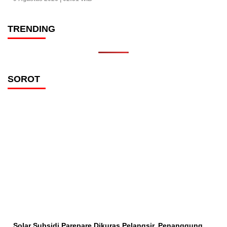
TRENDING
SOROT
Solar Subsidi Parepare Dikuras Pelangsir, Penanggung