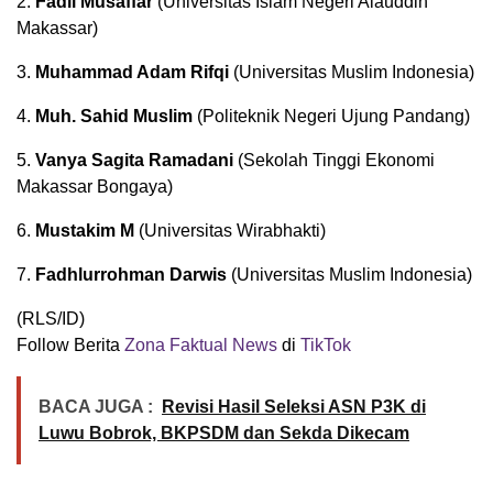
2.
Fadil Musaffar
(Universitas Islam Negeri Alauddin
Makassar)
3.
Muhammad Adam Rifqi
(Universitas Muslim Indonesia)
4.
Muh. Sahid Muslim
(Politeknik Negeri Ujung Pandang)
5.
Vanya Sagita Ramadani
(Sekolah Tinggi Ekonomi
Makassar Bongaya)
6.
Mustakim M
(Universitas Wirabhakti)
7.
Fadhlurrohman Darwis
(Universitas Muslim Indonesia)
(RLS/ID)
Follow Berita
Zona Faktual News
di
TikTok
BACA JUGA :
Revisi Hasil Seleksi ASN P3K di
Luwu Bobrok, BKPSDM dan Sekda Dikecam