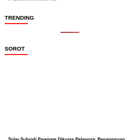
TRENDING
SOROT
Solar Subsidi Parepare Dikuras Pelangsir, Penanggung