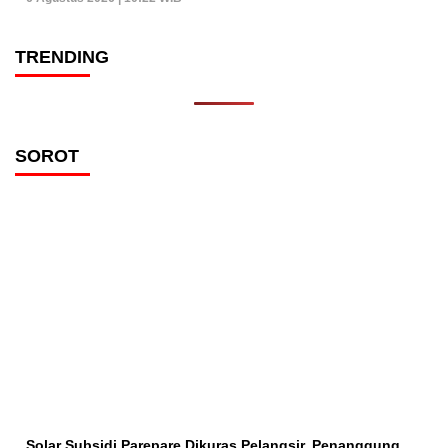
TRENDING
SOROT
Solar Subsidi Parepare Dikuras Pelangsir, Penanggung