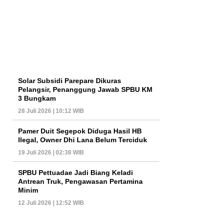
Solar Subsidi Parepare Dikuras
Pelangsir, Penanggung Jawab SPBU KM
3 Bungkam
28 Juli 2026 | 10:12 WIB
Pamer Duit Segepok Diduga Hasil HB
Ilegal, Owner Dhi Lana Belum Terciduk
19 Juli 2026 | 02:38 WIB
SPBU Pettuadae Jadi Biang Keladi
Antrean Truk, Pengawasan Pertamina
Minim
12 Juli 2026 | 12:52 WIB