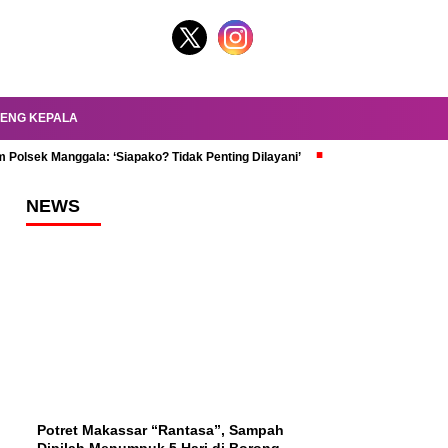
ENG KEPALA
 Polsek Manggala: ‘Siapako? Tidak Penting Dilayani’
dr. Oky Review Z
NEWS
Potret Makassar “Rantasa”, Sampah
Dipilah Menumpuk 5 Hari di Borong