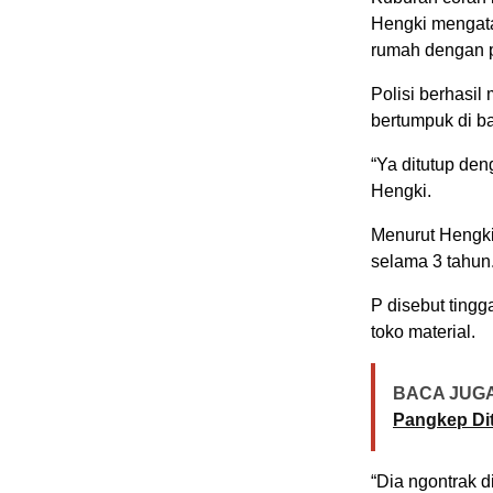
Hengki mengata
rumah dengan p
Polisi berhasi
bertumpuk di b
“Ya ditutup den
Hengki.
Menurut Hengki
selama 3 tahun
P disebut tingg
toko material.
BACA JUGA
Pangkep Dit
“Dia ngontrak di