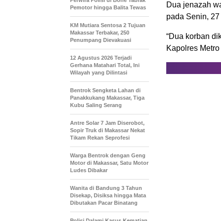
Perwira Polisi di Bone Tabrak
Dua jenazah wa
Pemotor hingga Balita Tewas
pada Senin, 27
KM Mutiara Sentosa 2 Tujuan
Makassar Terbakar, 250
“Dua korban dik
Penumpang Dievakuasi
Kapolres Metro
12 Agustus 2026 Terjadi
Gerhana Matahari Total, Ini
Wilayah yang Dilintasi
Bentrok Sengketa Lahan di
Panakkukang Makassar, Tiga
Kubu Saling Serang
Antre Solar 7 Jam Diserobot,
Sopir Truk di Makassar Nekat
Tikam Rekan Seprofesi
Warga Bentrok dengan Geng
Motor di Makassar, Satu Motor
Ludes Dibakar
Wanita di Bandung 3 Tahun
Disekap, Disiksa hingga Mata
Dibutakan Pacar Binatang
Polisi Dalami Kasus Kematian