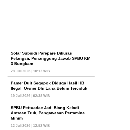
Solar Subsidi Parepare Dikuras
Pelangsir, Penanggung Jawab SPBU KM
3 Bungkam
28 Juli 2026 | 10:12 WIB
Pamer Duit Segepok Diduga Hasil HB
Ilegal, Owner Dhi Lana Belum Terciduk
19 Juli 2026 | 02:38 WIB
SPBU Pettuadae Jadi Biang Keladi
Antrean Truk, Pengawasan Pertamina
Minim
12 Juli 2026 | 12:52 WIB