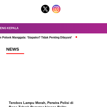
ENG KEPALA
 Polsek Manggala: ‘Siapako? Tidak Penting Dilayani’
dr. Oky Review Z
NEWS
Terobos Lampu Merah, Perwira Polisi di
Bone Tabrak Pemotor hingga Balita