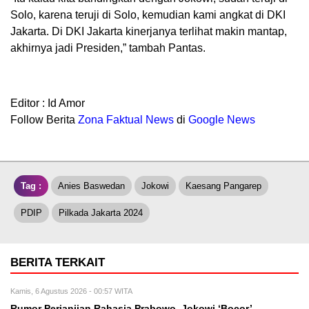
Solo, karena teruji di Solo, kemudian kami angkat di DKI
Jakarta. Di DKI Jakarta kinerjanya terlihat makin mantap,
akhirnya jadi Presiden,” tambah Pantas.
Editor : Id Amor
Follow Berita
Z
ona Faktual News
di
Google News
Tag :
Anies Baswedan
Jokowi
Kaesang Pangarep
PDIP
Pilkada Jakarta 2024
BERITA TERKAIT
Kamis, 6 Agustus 2026 - 00:57 WITA
Rumor Perjanjian Rahasia Prabowo–Jokowi ‘Bocor’,