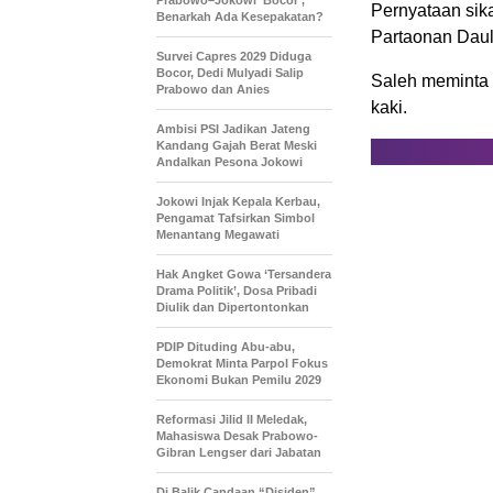
Prabowo–Jokowi ‘Bocor’,
Pernyataan sik
Benarkah Ada Kesepakatan?
Partaonan Daul
Survei Capres 2029 Diduga
Bocor, Dedi Mulyadi Salip
Saleh meminta 
Prabowo dan Anies
kaki.
Ambisi PSI Jadikan Jateng
Kandang Gajah Berat Meski
Andalkan Pesona Jokowi
Jokowi Injak Kepala Kerbau,
Pengamat Tafsirkan Simbol
Menantang Megawati
Hak Angket Gowa ‘Tersandera
Drama Politik’, Dosa Pribadi
Diulik dan Dipertontonkan
PDIP Dituding Abu-abu,
Demokrat Minta Parpol Fokus
Ekonomi Bukan Pemilu 2029
Reformasi Jilid II Meledak,
Mahasiswa Desak Prabowo-
Gibran Lengser dari Jabatan
Di Balik Candaan “Disiden”,