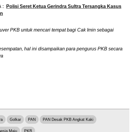
 :
Polisi Seret Ketua Gerindra Sultra Tersangka Kasus
an
nuver PKB untuk mencari tempat bagi Cak Imin sebagai
sempatan, hal ini disampaikan para pengurus PKB secara
ya
ra
Golkar
PAN
PAN Desak PKB Angkat Kaki
nesia Maju
PKB