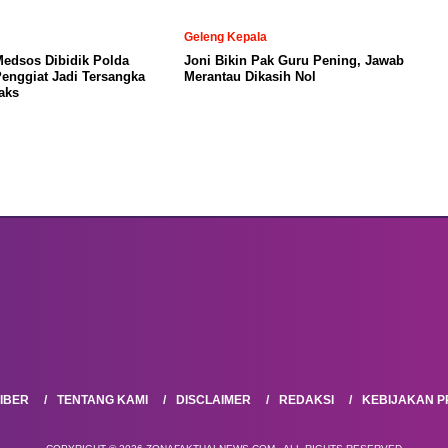
Geleng Kepala
Medsos Dibidik Polda
Joni Bikin Pak Guru Pening, Jawab
Penggiat Jadi Tersangka
Merantau Dikasih Nol
aks
IBER
TENTANG KAMI
DISCLAIMER
REDAKSI
KEBIJAKAN PR