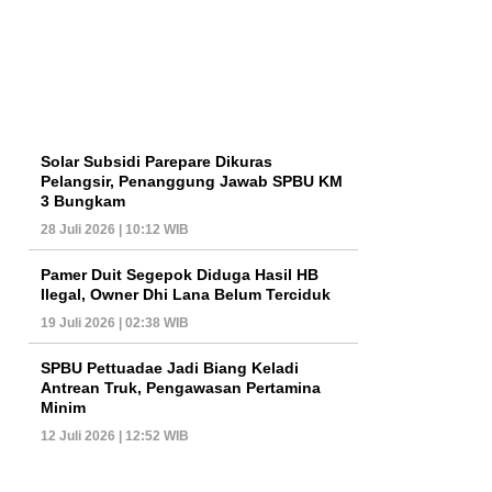
Solar Subsidi Parepare Dikuras
Pelangsir, Penanggung Jawab SPBU KM
3 Bungkam
28 Juli 2026 | 10:12 WIB
Pamer Duit Segepok Diduga Hasil HB
Ilegal, Owner Dhi Lana Belum Terciduk
19 Juli 2026 | 02:38 WIB
SPBU Pettuadae Jadi Biang Keladi
Antrean Truk, Pengawasan Pertamina
Minim
12 Juli 2026 | 12:52 WIB