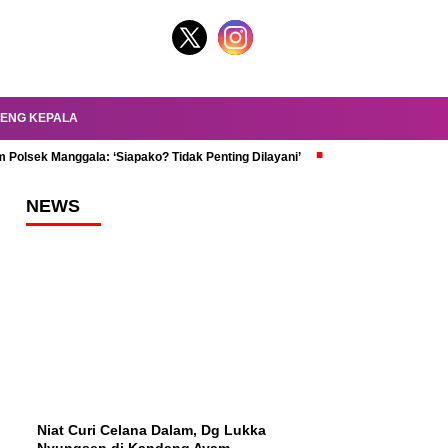
ENG KEPALA
 Polsek Manggala: ‘Siapako? Tidak Penting Dilayani’
dr. Oky Review Z
NEWS
Niat Curi Celana Dalam, Dg Lukka
Nyungsep di Kandang Ayam