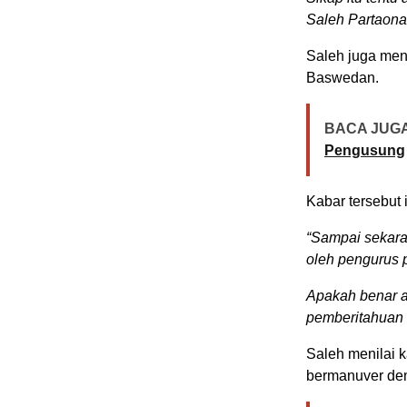
Saleh Partaonan
Saleh juga men
Baswedan.
BACA JUGA
Pengusung
Kabar tersebut 
“Sampai sekara
oleh pengurus 
Apakah benar a
pemberitahuan 
Saleh menilai k
bermanuver dem