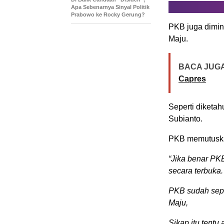
Apa Sebenarnya Sinyal Politik
Prabowo ke Rocky Gerung?
PKB juga dimin
Maju.
BACA JUGA
Capres
Seperti diketa
Subianto.
PKB memutuskan
“Jika benar PK
secara terbuka.
PKB sudah sepa
Maju,
Sikap itu tentu