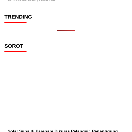
TRENDING
SOROT
Solar Subsidi Parepare Dikuras Pelangsir, Penanggung