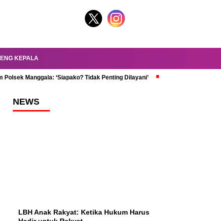
ENG KEPALA
 Polsek Manggala: ‘Siapako? Tidak Penting Dilayani’
dr. Oky Review Z
NEWS
LBH Anak Rakyat: Ketika Hukum Harus
Hadir untuk Rakyat