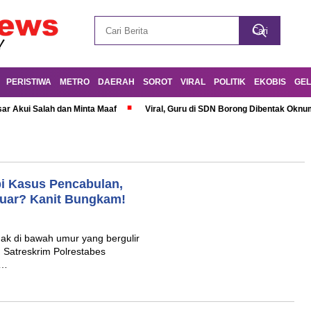
PERISTIWA
METRO
DAERAH
SOROT
VIRAL
POLITIK
EKOBIS
GEL
r Akui Salah dan Minta Maaf
Viral, Guru di SDN Borong Dibentak Oknum
i Kasus Pencabulan,
Luar? Kanit Bungkam!
ak di bawah umur yang bergulir
 Satreskrim Polrestabes
,…