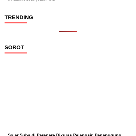
TRENDING
SOROT
Solar Subsidi Parepare Dikuras Pelangsir, Penanggung