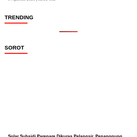
TRENDING
SOROT
Solar Subsidi Parepare Dikuras Pelangsir, Penanggung