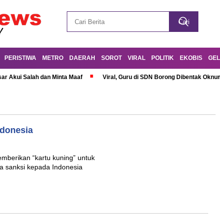
PERISTIWA
METRO
DAERAH
SOROT
VIRAL
POLITIK
EKOBIS
GEL
r Akui Salah dan Minta Maaf
Viral, Guru di SDN Borong Dibentak Oknum
ndonesia
mberikan “kartu kuning” untuk
pa sanksi kepada Indonesia