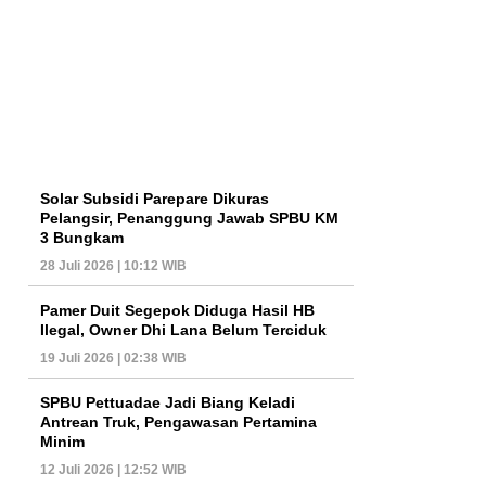
Solar Subsidi Parepare Dikuras
Pelangsir, Penanggung Jawab SPBU KM
3 Bungkam
28 Juli 2026 | 10:12 WIB
Pamer Duit Segepok Diduga Hasil HB
Ilegal, Owner Dhi Lana Belum Terciduk
19 Juli 2026 | 02:38 WIB
SPBU Pettuadae Jadi Biang Keladi
Antrean Truk, Pengawasan Pertamina
Minim
12 Juli 2026 | 12:52 WIB