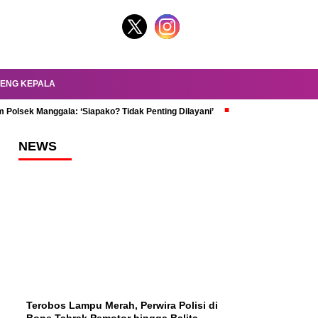
ENG KEPALA
 Polsek Manggala: ‘Siapako? Tidak Penting Dilayani’
dr. Oky Review Z
NEWS
Terobos Lampu Merah, Perwira Polisi di
Bone Tabrak Pemotor hingga Balita