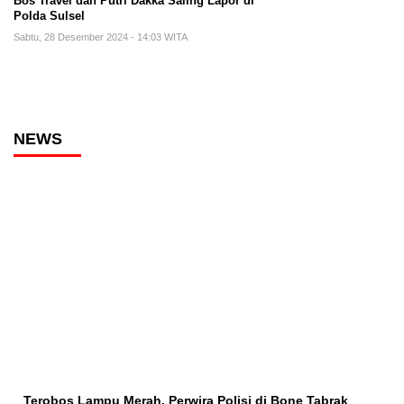
Bos Travel dan Putri Dakka Saling Lapor di
Polda Sulsel
Sabtu, 28 Desember 2024 - 14:03 WITA
NEWS
Terobos Lampu Merah, Perwira Polisi di Bone Tabrak