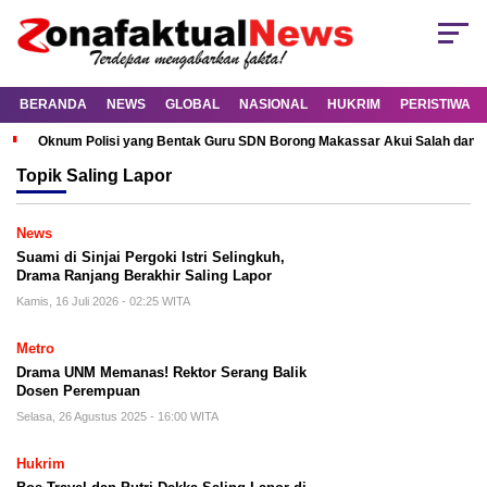
BERANDA
NEWS
GLOBAL
NASIONAL
HUKRIM
PERISTIWA
Oknum Polisi yang Bentak Guru SDN Borong Makassar Akui Salah dan M
Topik
Saling Lapor
News
Suami di Sinjai Pergoki Istri Selingkuh,
Drama Ranjang Berakhir Saling Lapor
Kamis, 16 Juli 2026 - 02:25 WITA
Metro
Drama UNM Memanas! Rektor Serang Balik
Dosen Perempuan
Selasa, 26 Agustus 2025 - 16:00 WITA
Hukrim