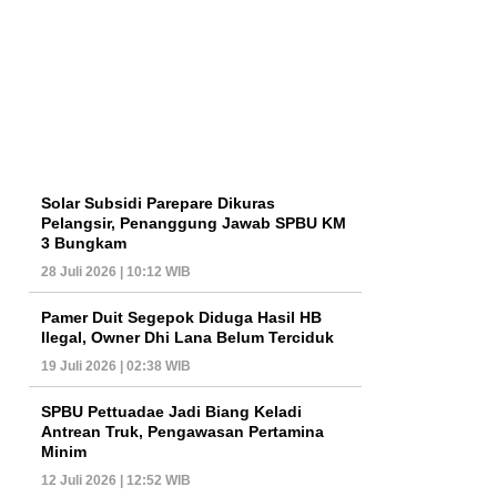
Solar Subsidi Parepare Dikuras
Pelangsir, Penanggung Jawab SPBU KM
3 Bungkam
28 Juli 2026 | 10:12 WIB
Pamer Duit Segepok Diduga Hasil HB
Ilegal, Owner Dhi Lana Belum Terciduk
19 Juli 2026 | 02:38 WIB
SPBU Pettuadae Jadi Biang Keladi
Antrean Truk, Pengawasan Pertamina
Minim
12 Juli 2026 | 12:52 WIB