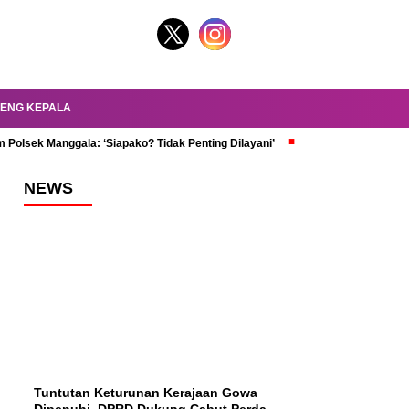
ENG KEPALA
 Polsek Manggala: ‘Siapako? Tidak Penting Dilayani’
dr. Oky Review Z
NEWS
Tuntutan Keturunan Kerajaan Gowa
Dipenuhi, DPRD Dukung Cabut Perda