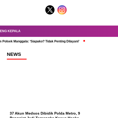
ENG KEPALA
 Polsek Manggala: ‘Siapako? Tidak Penting Dilayani’
dr. Oky Review Z
NEWS
37 Akun Medsos Dibidik Polda Metro, 9
Penggiat Jadi Tersangka Kasus Hoaks