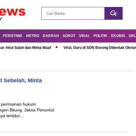
PERISTIWA
METRO
DAERAH
SOROT
VIRAL
POLITIK
EKOBIS
GEL
r Akui Salah dan Minta Maaf
Viral, Guru di SDN Borong Dibentak Oknum
t Sebelah, Minta
n permainan hukum
geri Bitung. Jaksa Penuntut
ya tertidur…