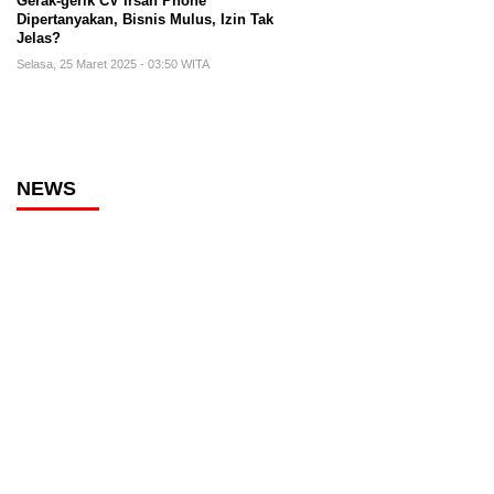
Gerak-gerik CV Irsan Phone
Dipertanyakan, Bisnis Mulus, Izin Tak
Jelas?
Selasa, 25 Maret 2025 - 03:50 WITA
NEWS