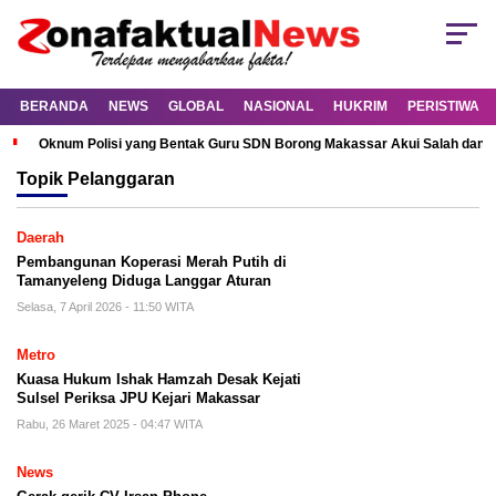
BERANDA
NEWS
GLOBAL
NASIONAL
HUKRIM
PERISTIWA
Oknum Polisi yang Bentak Guru SDN Borong Makassar Akui Salah dan M
Topik
Pelanggaran
Daerah
Pembangunan Koperasi Merah Putih di
Tamanyeleng Diduga Langgar Aturan
Selasa, 7 April 2026 - 11:50 WITA
Metro
Kuasa Hukum Ishak Hamzah Desak Kejati
Sulsel Periksa JPU Kejari Makassar
Rabu, 26 Maret 2025 - 04:47 WITA
News