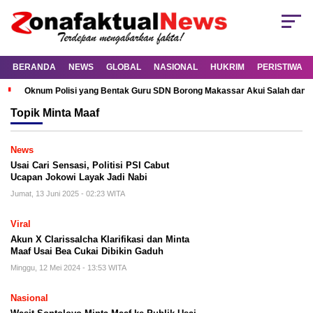
BERANDA
NEWS
GLOBAL
NASIONAL
HUKRIM
PERISTIWA
Oknum Polisi yang Bentak Guru SDN Borong Makassar Akui Salah dan M
Topik
Minta Maaf
News
Usai Cari Sensasi, Politisi PSI Cabut
Ucapan Jokowi Layak Jadi Nabi
Jumat, 13 Juni 2025 - 02:23 WITA
Viral
Akun X ClarissaIcha Klarifikasi dan Minta
Maaf Usai Bea Cukai Dibikin Gaduh
Minggu, 12 Mei 2024 - 13:53 WITA
Nasional