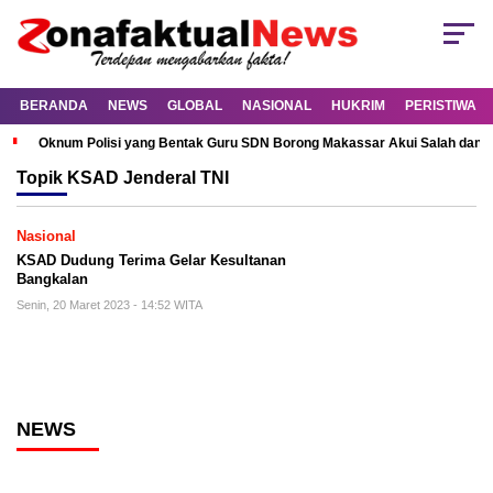
BERANDA
NEWS
GLOBAL
NASIONAL
HUKRIM
PERISTIWA
Oknum Polisi yang Bentak Guru SDN Borong Makassar Akui Salah dan M
Topik
KSAD Jenderal TNI
Nasional
KSAD Dudung Terima Gelar Kesultanan
Bangkalan
Senin, 20 Maret 2023 - 14:52 WITA
NEWS