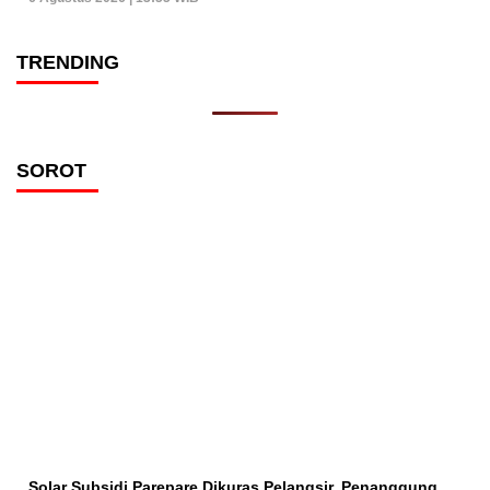
TRENDING
SOROT
Solar Subsidi Parepare Dikuras Pelangsir, Penanggung