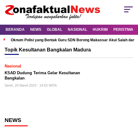
BERANDA
NEWS
GLOBAL
NASIONAL
HUKRIM
PERISTIWA
Oknum Polisi yang Bentak Guru SDN Borong Makassar Akui Salah dan M
Topik
Kesultanan Bangkalan Madura
Nasional
KSAD Dudung Terima Gelar Kesultanan
Bangkalan
Senin, 20 Maret 2023 - 14:52 WITA
NEWS