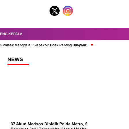
ENG KEPALA
 Polsek Manggala: ‘Siapako? Tidak Penting Dilayani’
dr. Oky Review Z
NEWS
37 Akun Medsos Dibidik Polda Metro, 9
Penggiat Jadi Tersangka Kasus Hoaks