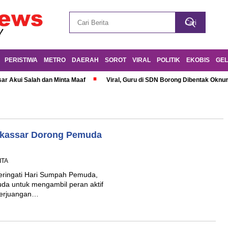
PERISTIWA
METRO
DAERAH
SOROT
VIRAL
POLITIK
EKOBIS
GEL
r Akui Salah dan Minta Maaf
Viral, Guru di SDN Borong Dibentak Oknum
kassar Dorong Pemuda
ITA
ringati Hari Sumpah Pemuda,
a untuk mengambil peran aktif
perjuangan…