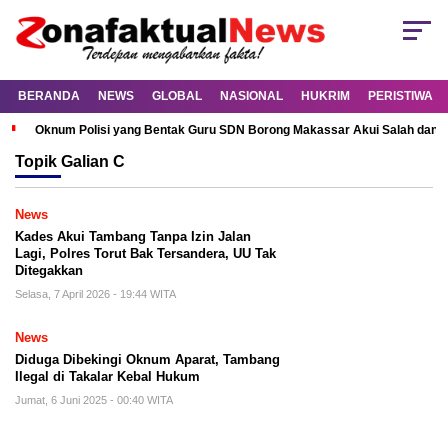
BERANDA
NEWS
GLOBAL
NASIONAL
HUKRIM
PERISTIWA
Oknum Polisi yang Bentak Guru SDN Borong Makassar Akui Salah dan M
Topik
Galian C
News
Kades Akui Tambang Tanpa Izin Jalan
Lagi, Polres Torut Bak Tersandera, UU Tak
Ditegakkan
Selasa, 7 April 2026 - 19:44 WITA
News
Diduga Dibekingi Oknum Aparat, Tambang
Ilegal di Takalar Kebal Hukum
Jumat, 6 Juni 2025 - 00:40 WITA