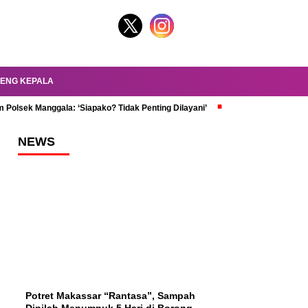
ENG KEPALA
 Polsek Manggala: ‘Siapako? Tidak Penting Dilayani’
dr. Oky Review Z
NEWS
Potret Makassar “Rantasa”, Sampah
Dipilah Menumpuk 5 Hari di Borong