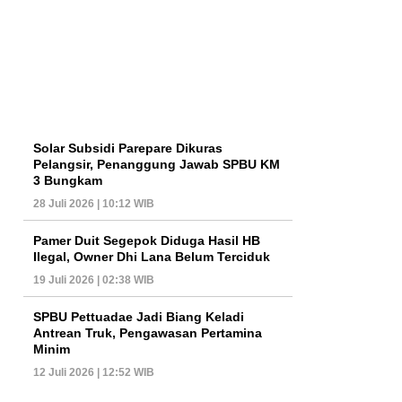
Solar Subsidi Parepare Dikuras
Pelangsir, Penanggung Jawab SPBU KM
3 Bungkam
28 Juli 2026 | 10:12 WIB
Pamer Duit Segepok Diduga Hasil HB
Ilegal, Owner Dhi Lana Belum Terciduk
19 Juli 2026 | 02:38 WIB
SPBU Pettuadae Jadi Biang Keladi
Antrean Truk, Pengawasan Pertamina
Minim
12 Juli 2026 | 12:52 WIB