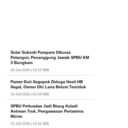
Solar Subsidi Parepare Dikuras
Pelangsir, Penanggung Jawab SPBU KM
3 Bungkam
28 Juli 2026 | 10:12 WIB
Pamer Duit Segepok Diduga Hasil HB
Ilegal, Owner Dhi Lana Belum Terciduk
19 Juli 2026 | 02:38 WIB
SPBU Pettuadae Jadi Biang Keladi
Antrean Truk, Pengawasan Pertamina
Minim
12 Juli 2026 | 12:52 WIB