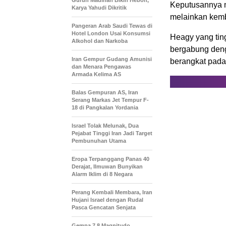
Gurun Madinah Bikin Heboh,
Keputusannya m
Karya Yahudi Dikritik
melainkan kemb
Pangeran Arab Saudi Tewas di
Hotel London Usai Konsumsi
Heagy yang tin
Alkohol dan Narkoba
bergabung deng
Iran Gempur Gudang Amunisi
berangkat pada 
dan Menara Pengawas
Armada Kelima AS
Balas Gempuran AS, Iran
Serang Markas Jet Tempur F-
18 di Pangkalan Yordania
Israel Tolak Melunak, Dua
Pejabat Tinggi Iran Jadi Target
Pembunuhan Utama
Eropa Terpanggang Panas 40
Derajat, Ilmuwan Bunyikan
Alarm Iklim di 8 Negara
Perang Kembali Membara, Iran
Hujani Israel dengan Rudal
Pasca Gencatan Senjata
Gempa 7,8 Magnitudo