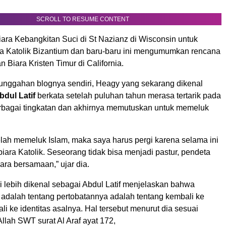
SCROLL TO RESUME CONTENT
Biara Kebangkitan Suci di St Nazianz di Wisconsin untuk
a Katolik Bizantium dan baru-baru ini mengumumkan rencana
n Biara Kristen Timur di California.
nggahan blognya sendiri, Heagy yang sekarang dikenal
bdul Latif
berkata setelah puluhan tahun merasa tertarik pada
rbagai tingkatan dan akhirnya memutuskan untuk memeluk
elah memeluk Islam, maka saya harus pergi karena selama ini
 biara Katolik. Seseorang tidak bisa menjadi pastur, pendeta
ra bersamaan,” ujar dia.
i lebih dikenal sebagai Abdul Latif menjelaskan bahwa
 adalah tentang pertobatannya adalah tentang kembali ke
li ke identitas asalnya. Hal tersebut menurut dia sesuai
llah SWT surat Al Araf ayat 172,