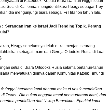
ernyataan di Facebook, Kepala Biara Damian Higgins dari
rasi Suci di Kalifornia, mengidentifikasi Heagy sebagai Troy
an dia mengunjungi biara sebagai Fr Hilarion tahun lalu.
 :
Serangan Iran ke Israel Jadi Trending Topik, Perang
ulai?
akan, Heagy sebelumnya telah diikat menjadi seorang
itahbiskan sebagai imam dari Gereja Ortodoks Rusia di Luar
).
engan setia di Biara Ortodoks Rusia selama bertahun-tahun
usaha menyatukan dirinya dalam Komunitas Katolik Timur di
tuk tinggal bersama kami dengan maksud untuk mendirikan
a di Texas. Dia bukan anggota resmi persaudaraan kami, dan
menerima pendidikan dari Uskup Benediktus Eparkial kami.