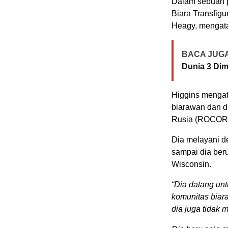
Dalam sebuah p
Biara Transfigu
Heagy, mengatak
BACA JUGA
Dunia 3 Dim
Higgins mengat
biarawan dan d
Rusia (ROCOR
Dia melayani d
sampai dia ber
Wisconsin.
“Dia datang un
komunitas biar
dia juga tidak 