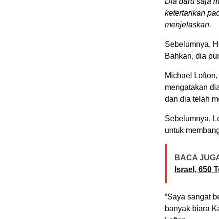
Dia baru saja 
ketertarikan pad
menjelaskan.
Sebelumnya, He
Bahkan, dia pu
Michael Lofton,
mengatakan dia
dan dia telah m
Sebelumnya, L
untuk membangu
BACA JUGA
Israel, 650
“Saya sangat b
banyak biara Ka