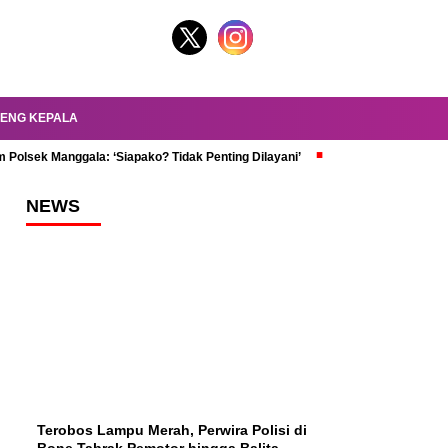
ENG KEPALA
 Polsek Manggala: ‘Siapako? Tidak Penting Dilayani’
dr. Oky Review Z
NEWS
Terobos Lampu Merah, Perwira Polisi di
Bone Tabrak Pemotor hingga Balita