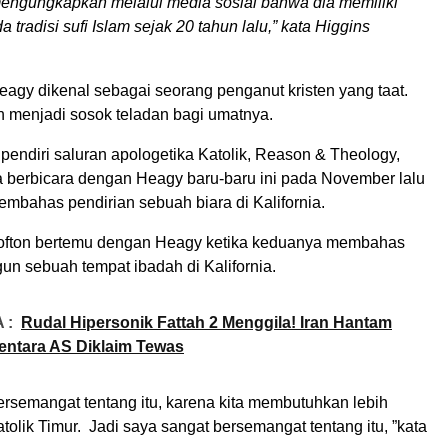
mengungkapkan melalui media sosial bahwa dia memiliki
a tradisi sufi Islam sejak 20 tahun lalu,” kata Higgins
agy dikenal sebagai seorang penganut kristen yang taat.
n menjadi sosok teladan bagi umatnya.
 pendiri saluran apologetika Katolik, Reason & Theology,
 berbicara dengan Heagy baru-baru ini pada November lalu
embahas pendirian sebuah biara di Kalifornia.
ofton bertemu dengan Heagy ketika keduanya membahas
n sebuah tempat ibadah di Kalifornia.
 :
Rudal Hipersonik Fattah 2 Menggila! Iran Hantam
 Tentara AS Diklaim Tewas
ersemangat tentang itu, karena kita membutuhkan lebih
tolik Timur. Jadi saya sangat bersemangat tentang itu, ”kata