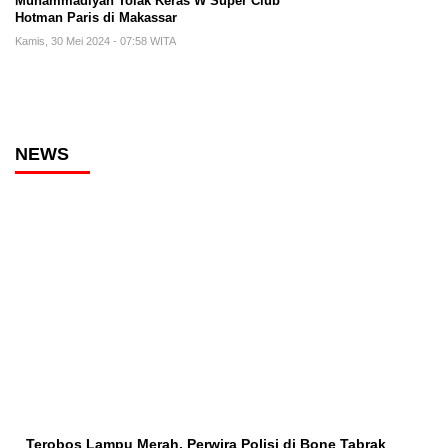
Muhammadiyah Tolak Keras W Super Club
Hotman Paris di Makassar
Kamis, 30 Mei 2024 - 07:58 WITA
NEWS
Terobos Lampu Merah, Perwira Polisi di Bone Tabrak