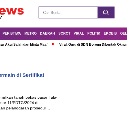
PERISTIWA
METRO
DAERAH
SOROT
VIRAL
POLITIK
EKOBIS
GEL
r Akui Salah dan Minta Maaf
Viral, Guru di SDN Borong Dibentak Oknum
main di Sertifikat
milikan tanah bekas pasar Tala-
omor 11/PDTG/2024 di
aan pelanggaran prosedur…