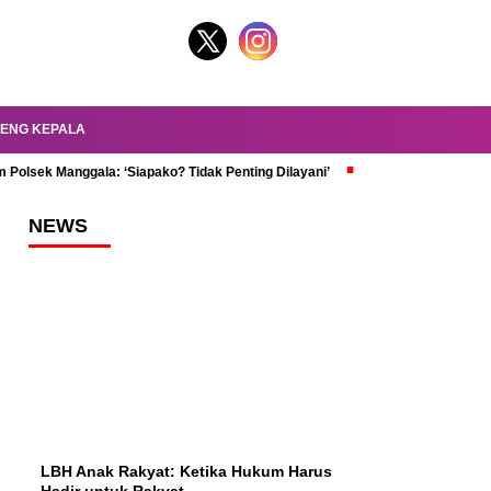
ENG KEPALA
 Polsek Manggala: ‘Siapako? Tidak Penting Dilayani’
dr. Oky Review Z
NEWS
LBH Anak Rakyat: Ketika Hukum Harus
Hadir untuk Rakyat