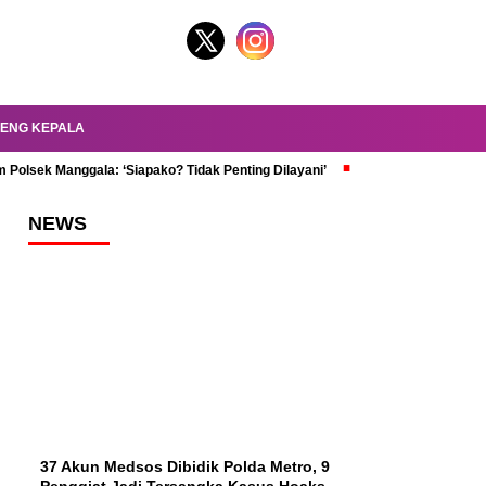
ENG KEPALA
 Polsek Manggala: ‘Siapako? Tidak Penting Dilayani’
dr. Oky Review Z
NEWS
37 Akun Medsos Dibidik Polda Metro, 9
Penggiat Jadi Tersangka Kasus Hoaks