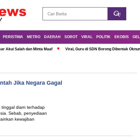
PERISTIWA
METRO
DAERAH
SOROT
VIRAL
POLITIK
EKOBIS
GEL
r Akui Salah dan Minta Maaf
Viral, Guru di SDN Borong Dibentak Oknum
ntah Jika Negara Gagal
 tinggal diam terhadap
sia. Sebab, penyediaan
elainkan kewajiban