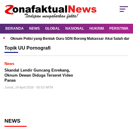
BERANDA
NEWS
GLOBAL
NASIONAL
HUKRIM
PERISTIWA
Oknum Polisi yang Bentak Guru SDN Borong Makassar Akui Salah dan M
Topik
UU Pornografi
News
Skandal Lendir Guncang Enrekang,
Oknum Dewan Diduga Terseret Video
Panas
Jumat, 24 April 2026 - 00:53 WITA
NEWS