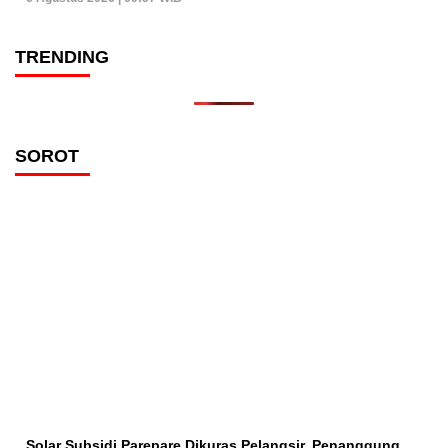
TRENDING
SOROT
Solar Subsidi Parepare Dikuras Pelangsir, Penanggung