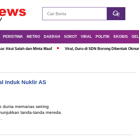
PERISTIWA
METRO
DAERAH
SOROT
VIRAL
POLITIK
EKOBIS
GEL
r Akui Salah dan Minta Maaf
Viral, Guru di SDN Borong Dibentak Oknum
al Induk Nuklir AS
k dunia memanas seiring
enunjukkan tanda-tanda mereda.
a…