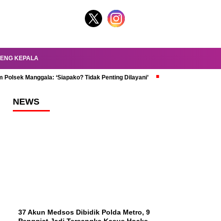
ENG KEPALA
 Polsek Manggala: ‘Siapako? Tidak Penting Dilayani’
dr. Oky Review Z
NEWS
37 Akun Medsos Dibidik Polda Metro, 9
Penggiat Jadi Tersangka Kasus Hoaks