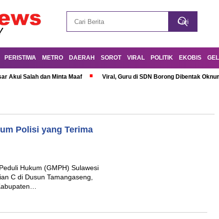
PERISTIWA
METRO
DAERAH
SOROT
VIRAL
POLITIK
EKOBIS
GEL
r Akui Salah dan Minta Maaf
Viral, Guru di SDN Borong Dibentak Oknum
m Polisi yang Terima
Peduli Hukum (GMPH) Sulawesi
lian C di Dusun Tamangaseng,
 Kabupaten…