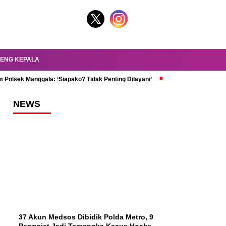
ENG KEPALA
 Polsek Manggala: ‘Siapako? Tidak Penting Dilayani’
dr. Oky Review Z
NEWS
37 Akun Medsos Dibidik Polda Metro, 9
Penggiat Jadi Tersangka Kasus Hoaks