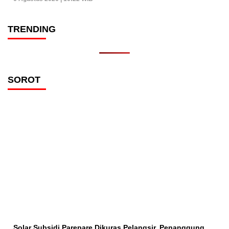
TRENDING
SOROT
Solar Subsidi Parepare Dikuras Pelangsir, Penanggung