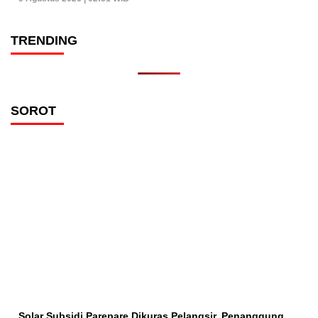
TRENDING
SOROT
Solar Subsidi Parepare Dikuras Pelangsir, Penanggung