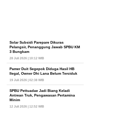
Solar Subsidi Parepare Dikuras
Pelangsir, Penanggung Jawab SPBU KM
3 Bungkam
28 Juli 2026 | 10:12 WIB
Pamer Duit Segepok Diduga Hasil HB
Ilegal, Owner Dhi Lana Belum Terciduk
19 Juli 2026 | 02:38 WIB
SPBU Pettuadae Jadi Biang Keladi
Antrean Truk, Pengawasan Pertamina
Minim
12 Juli 2026 | 12:52 WIB