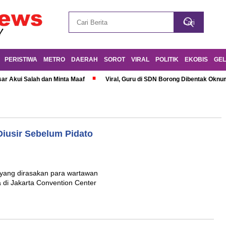
PERISTIWA
METRO
DAERAH
SOROT
VIRAL
POLITIK
EKOBIS
GEL
r Akui Salah dan Minta Maaf
Viral, Guru di SDN Borong Dibentak Oknum
iusir Sebelum Pidato
 yang dirasakan para wartawan
 di Jakarta Convention Center