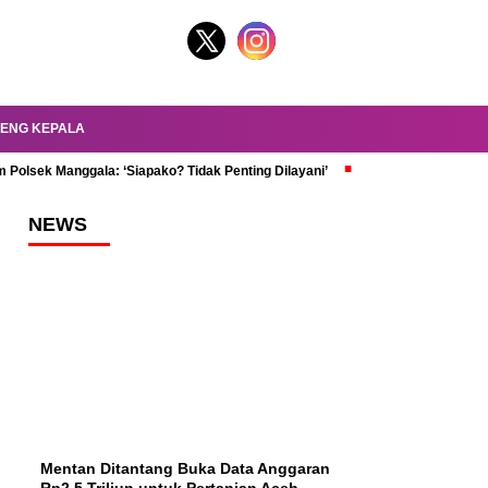
ENG KEPALA
 Polsek Manggala: ‘Siapako? Tidak Penting Dilayani’
dr. Oky Review Z
NEWS
Mentan Ditantang Buka Data Anggaran
Rp2,5 Triliun untuk Pertanian Aceh