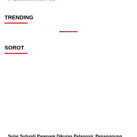
TRENDING
SOROT
Solar Subsidi Parepare Dikuras Pelangsir, Penanggung