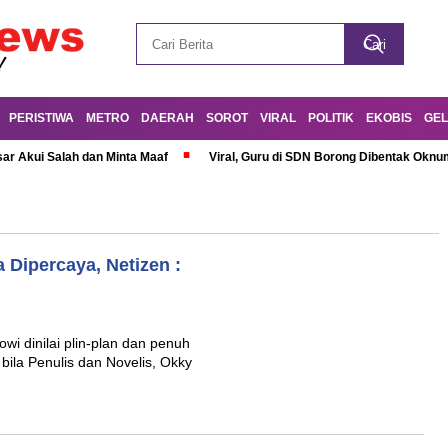
PERISTIWA
METRO
DAERAH
SOROT
VIRAL
POLITIK
EKOBIS
GEL
r Akui Salah dan Minta Maaf
Viral, Guru di SDN Borong Dibentak Oknum
 Dipercaya, Netizen :
i dinilai plin-plan dan penuh
 bila Penulis dan Novelis, Okky