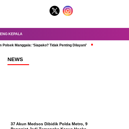
ENG KEPALA
 Polsek Manggala: ‘Siapako? Tidak Penting Dilayani’
dr. Oky Review Z
NEWS
37 Akun Medsos Dibidik Polda Metro, 9
Penggiat Jadi Tersangka Kasus Hoaks