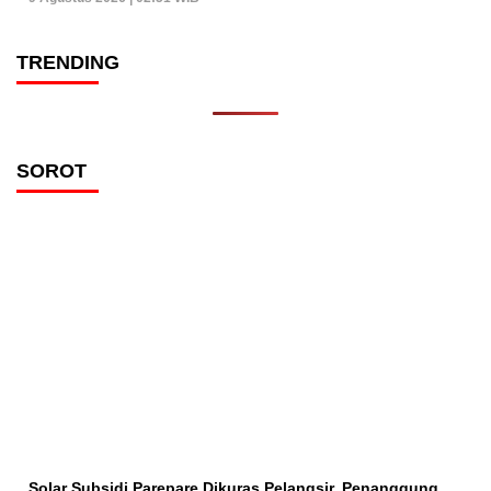
TRENDING
SOROT
Solar Subsidi Parepare Dikuras Pelangsir, Penanggung