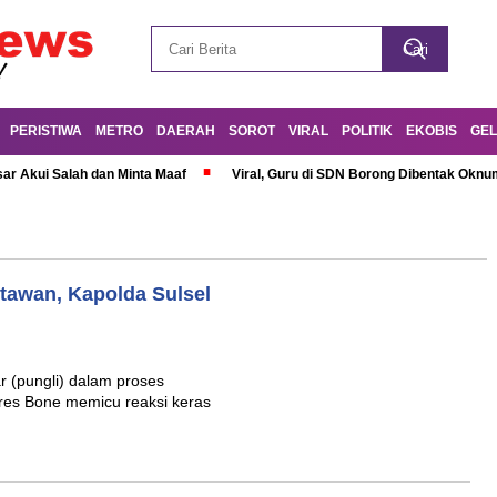
PERISTIWA
METRO
DAERAH
SOROT
VIRAL
POLITIK
EKOBIS
GEL
r Akui Salah dan Minta Maaf
Viral, Guru di SDN Borong Dibentak Oknum
tawan, Kapolda Sulsel
 (pungli) dalam proses
lres Bone memicu reaksi keras