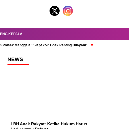
ENG KEPALA
 Polsek Manggala: ‘Siapako? Tidak Penting Dilayani’
dr. Oky Review Z
NEWS
LBH Anak Rakyat: Ketika Hukum Harus
Hadir untuk Rakyat