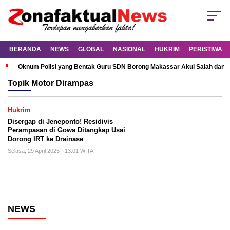
BERANDA
NEWS
GLOBAL
NASIONAL
HUKRIM
PERISTIWA
Oknum Polisi yang Bentak Guru SDN Borong Makassar Akui Salah dan M
Topik
Motor Dirampas
Hukrim
Disergap di Jeneponto! Residivis
Perampasan di Gowa Ditangkap Usai
Dorong IRT ke Drainase
Selasa, 29 April 2025 - 13:01 WITA
NEWS