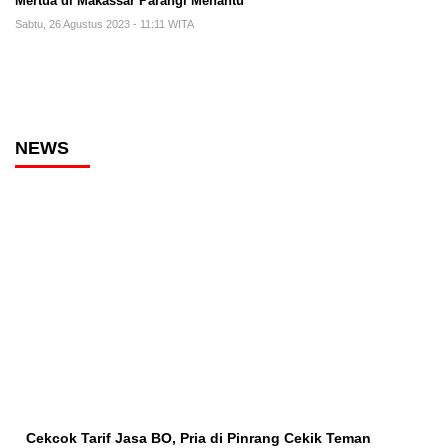
Mertua di Makassar Parangi Menantu
Sabtu, 26 Agustus 2023 - 11:11 WITA
NEWS
Cekcok Tarif Jasa BO, Pria di Pinrang Cekik Teman