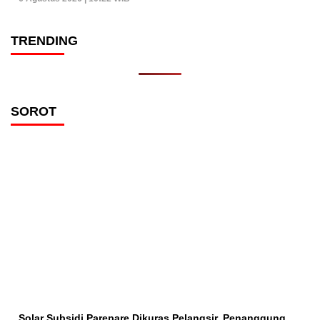
TRENDING
SOROT
Solar Subsidi Parepare Dikuras Pelangsir, Penanggung