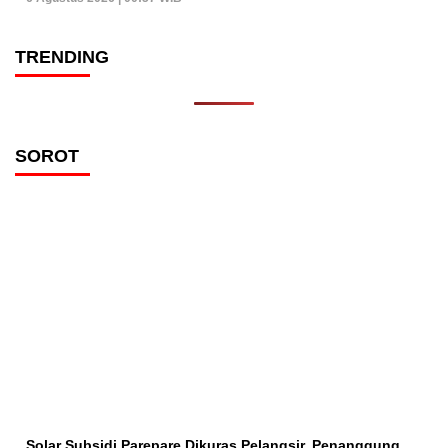
TRENDING
SOROT
Solar Subsidi Parepare Dikuras Pelangsir, Penanggung