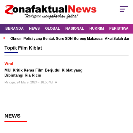
BERANDA
NEWS
GLOBAL
NASIONAL
HUKRIM
PERISTIWA
Oknum Polisi yang Bentak Guru SDN Borong Makassar Akui Salah dan M
Topik
Film Kiblat
Viral
MUI Kritik Keras Film Berjudul Kiblat yang
Dibintangi Ria Ricis
Minggu, 24 Maret 2024 - 16:50 WITA
NEWS