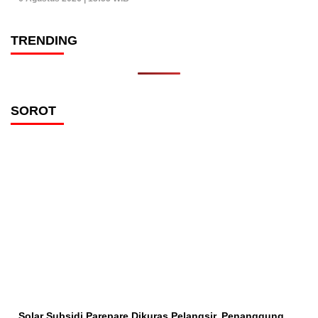
TRENDING
SOROT
Solar Subsidi Parepare Dikuras Pelangsir, Penanggung