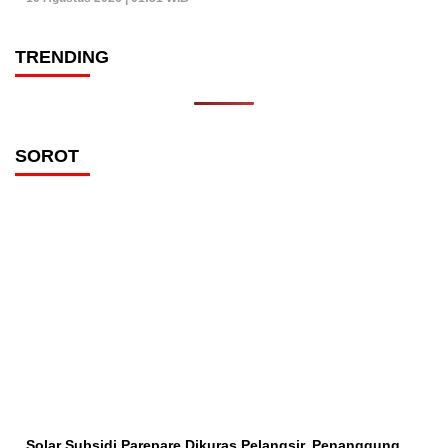
TRENDING
SOROT
Solar Subsidi Parepare Dikuras Pelangsir, Penanggung