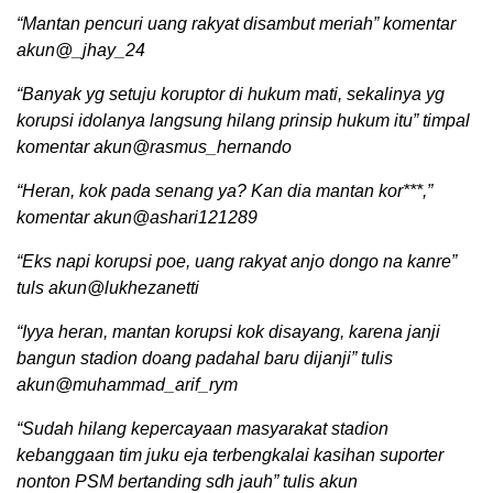
“Mantan pencuri uang rakyat disambut meriah” komentar
akun@_jhay_24
“Banyak yg setuju koruptor di hukum mati, sekalinya yg
korupsi idolanya langsung hilang prinsip hukum itu” timpal
komentar akun@rasmus_hernando
“Heran, kok pada senang ya? Kan dia mantan kor***,”
komentar akun@ashari121289
“Eks napi korupsi poe, uang rakyat anjo dongo na kanre”
tuls akun@lukhezanetti
“Iyya heran, mantan korupsi kok disayang, karena janji
bangun stadion doang padahal baru dijanji” tulis
akun@muhammad_arif_rym
“Sudah hilang kepercayaan masyarakat stadion
kebanggaan tim juku eja terbengkalai kasihan suporter
nonton PSM bertanding sdh jauh” tulis akun