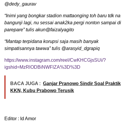
@dedy_gaurav
“Inimi yang bongkar stadion mattaonging toh baru tdk na
bangunji lagi, nu sessai anak2ka pergi nonton sampai di
parepare” tulis akun@faizalyagito
“Mantap terpidana korupsi saja masih banyak
simpatisannya tawwa” tulis @arasyid_dgrapiq
https://www.instagram.com/reel/CwKHCGjsSUi/?
igshid=MzRlODBiNWFlZA%3D%3D
BACA JUGA :
Ganjar Pranowo Sindir Soal Praktik
KKN, Kubu Prabowo Terusik
Editor : Id Amor