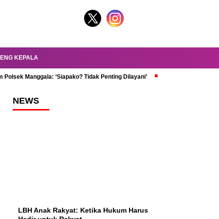
ENG KEPALA
 Polsek Manggala: ‘Siapako? Tidak Penting Dilayani’
dr. Oky Review Z
NEWS
LBH Anak Rakyat: Ketika Hukum Harus
Hadir untuk Rakyat