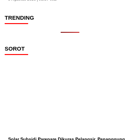
TRENDING
SOROT
Solar Subsidi Parepare Dikuras Pelangsir, Penanggung